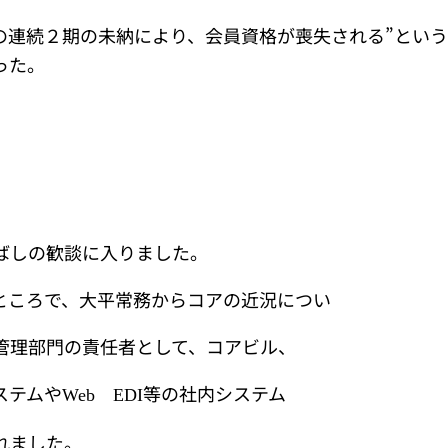
の連続２期の未納により、会員資格が喪失される”とい
った。
しの歓談に入りました。
ころで、大平常務からコアの近況につい
管理部門の責任者として、コアビル、
ステムや
等の社内システム
Web
EDI
れました。