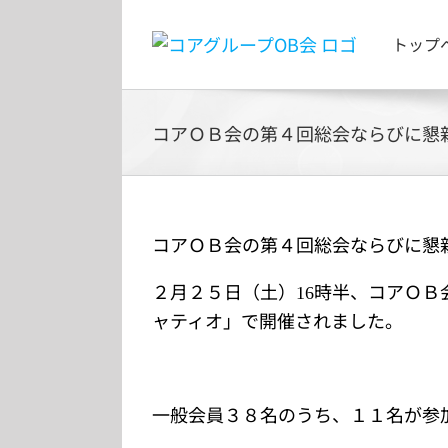
Skip
to
トップ
content
コアＯＢ会の第４回総会ならびに懇
コアＯＢ会の第４回総会ならびに懇
２月２５日（土）
時半、コアＯＢ
16
ャティオ」で開催されました。
一般会員３８名のうち、１１名が参