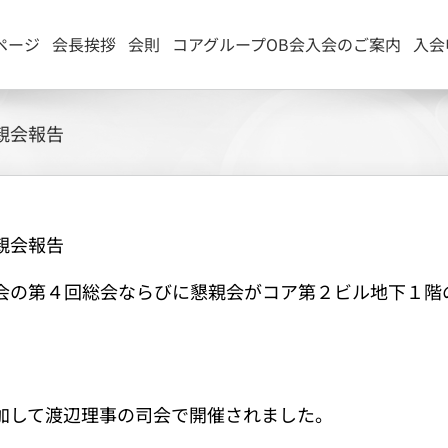
ページ
会長挨拶
会則
コアグループOB会入会のご案内
入会
親会報告
親会報告
会の第４回総会ならびに懇親会がコア第２ビル地下１階
加して渡辺理事の司会で開催されました。