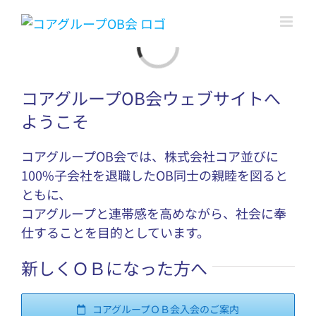
Skip
to
content
Loading...
コアグループOB会ウェブサイトへ
ようこそ
コアグループOB会では、株式会社コア並びに
100%子会社を退職したOB同士の親睦を図ると
ともに、
コアグループと連帯感を高めながら、社会に奉
仕することを目的としています。
新しくＯＢになった方へ
コアグループＯＢ会入会のご案内